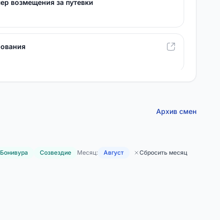
мер возмещения за путевки
рования
еля (законного представителя) на обработку
анных, для распространения
Архив смен
елей на психолого-педагогическое
Бонивура
Созвездие
Месяц:
Август
Сбросить месяц
е
елей (законных представителей) на мед.