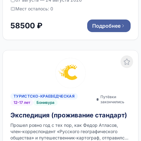
Порядок продажи и распределения
Мест осталось: 0
путевок
896.8 КБ
•
PDF
58500 ₽
Подробнее
памятка по использованию сотовых
телефонов
102.6 КБ
•
PDF
Памятка для родителей
95.1 КБ
•
PDF
ТУРИСТСКО-КРАЕВЕДЧЕСКАЯ
Путёвки
закончились
12-17 лет
Бонивура
Медицинские требования и
медицинская карта
Экспедиция (проживание стандарт)
138.3 КБ
•
PDF
Прошел ровно год с тех пор, как Федор Атласов,
член-корреспондент «Русского географического
общества» и путешественник-картограф, отправился
Заявление о зачислении