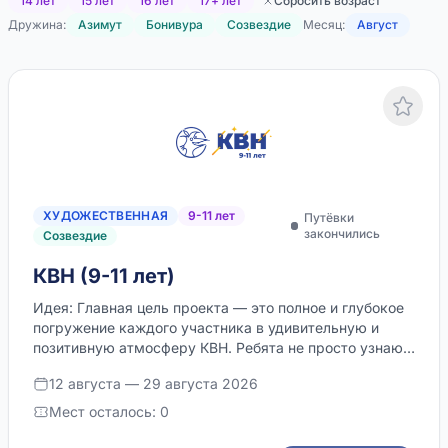
14 лет
15 лет
16 лет
17+ лет
Сбросить возраст
Согласие родителей на психолого-
Дружина:
Азимут
Бонивура
Созвездие
Месяц:
Август
педагогическое сопровождение
132.6 КБ
•
PDF
Согласие родителей (законных
представителей) на мед.
вмешательство
132.1 КБ
•
PDF
ХУДОЖЕСТВЕННАЯ
9-11 лет
Путёвки
закончились
Созвездие
Разрешение на фото-видео съёмку
КВН (9-11 лет)
88.5 КБ
•
PDF
Идея: Главная цель проекта — это полное и глубокое
погружение каждого участника в удивительную и
Правила пребывания участников в
позитивную атмосферу КВН. Ребята не просто узнают
Центре
об игре, а становятся ее непосре…
12 августа — 29 августа 2026
159.4 КБ
•
PDF
Мест осталось: 0