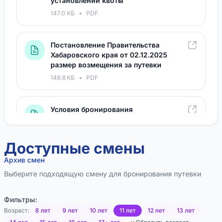
установлении квоты
147.0 КБ
•
PDF
Постановление Правительства
Хабаровского края от 02.12.2025
размер возмещения за путевки
148.8 КБ
•
PDF
Условия бронирования
36.9 КБ
•
PDF
Доступные смены
Согласие родителя (законного
Архив смен
представителя) на обработку
Выберите подходящую смену для бронирования путевки
персональных данных, для
распространения
136.4 КБ
•
PDF
Фильтры:
Возраст:
8 лет
9 лет
10 лет
11 лет
12 лет
13 лет