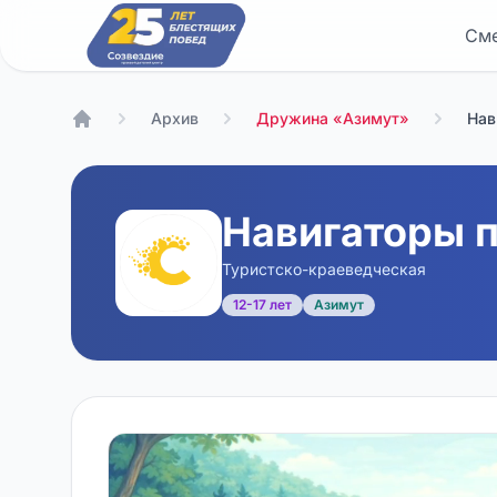
См
Архив
Дружина «Азимут»
Нав
Главная
Навигаторы 
Туристско-краеведческая
12-17 лет
Азимут